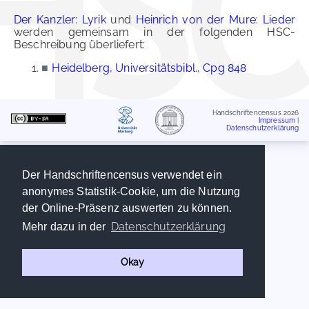
Der Kanzler: Lyrik
und
Heinrich von der Mure: Lieder
werden gemeinsam in der folgenden HSC-
Beschreibung überliefert:
■
Heidelberg, Universitätsbibl., Cpg 848
Handschriftencensus 2026
Impressum
|
Datenschutzerklärung
Der Handschriftencensus verwendet ein
anonymes Statistik-Cookie, um die Nutzung
der Online-Präsenz auswerten zu können.
Datenschutzerklärung
Mehr dazu in der
Okay