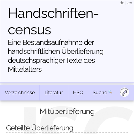
de
|
en
Handschriften­
census
Eine Bestandsaufnahme der
handschriftlichen Über­lieferung
deutschsprachiger Texte des
Mittelalters
Verzeichnisse
Literatur
HSC
Suche
Mitüberlieferung
Geteilte Überlieferung