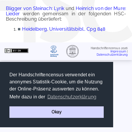
Bligger von Steinach: Lyrik
und
Heinrich von der Mure:
Lieder
werden gemeinsam in der folgenden HSC-
Beschreibung überliefert:
■
Heidelberg, Universitätsbibl., Cpg 848
Handschriftencensus 2026
Impressum
|
Datenschutzerklärung
Der Handschriftencensus verwendet ein
anonymes Statistik-Cookie, um die Nutzung
der Online-Präsenz auswerten zu können.
Datenschutzerklärung
Mehr dazu in der
Okay