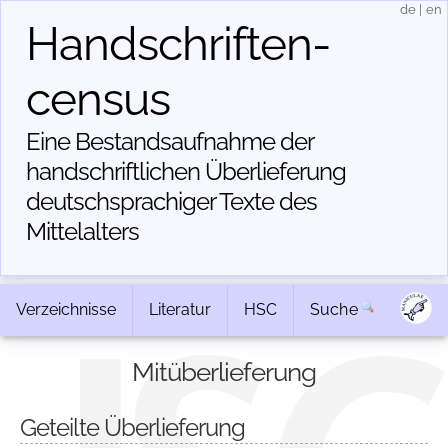
de
|
en
Handschriften­
census
Eine Bestandsaufnahme der
handschriftlichen Über­lieferung
deutschsprachiger Texte des
Mittelalters
Verzeichnisse
Literatur
HSC
Suche
Mitüberlieferung
Geteilte Überlieferung