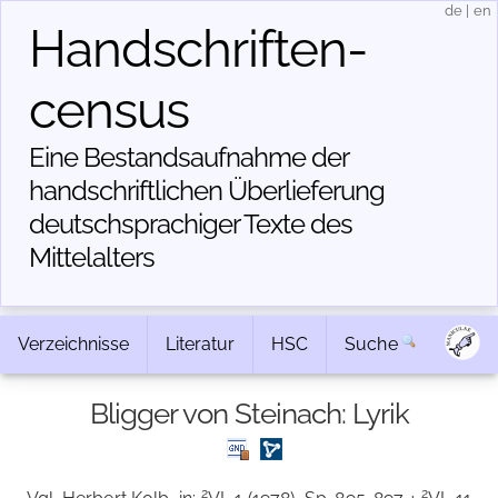
de
|
en
Handschriften­
census
Eine Bestandsaufnahme der
handschriftlichen Über­lieferung
deutschsprachiger Texte des
Mittelalters
Verzeichnisse
Literatur
HSC
Suche
Bligger von Steinach: Lyrik
2
2