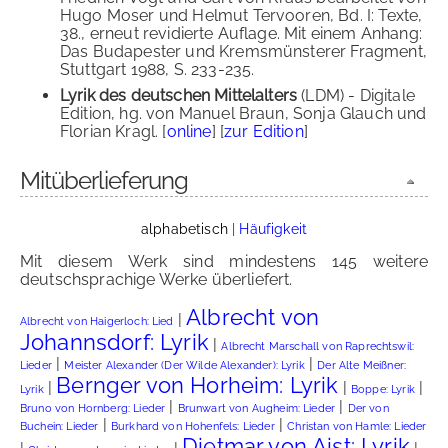
Hugo Moser und Helmut Tervooren, Bd. I: Texte,
38., erneut revidierte Auflage. Mit einem Anhang:
Das Budapester und Kremsmünsterer Fragment,
Stuttgart 1988, S. 233-235.
Lyrik des deutschen Mittelalters
(LDM) - Digitale
Edition, hg. von Manuel Braun, Sonja Glauch und
Florian Kragl. [
online
] [
zur Edition
]
Mitüberlieferung
alphabetisch
|
Häufigkeit
Mit diesem Werk sind mindestens 145 weitere
deutschsprachige Werke überliefert.
Albrecht von
|
Albrecht von Haigerloch: Lied
Johannsdorf: Lyrik
|
Albrecht Marschall von Raprechtswil:
|
|
Lieder
Meister Alexander (Der Wilde Alexander): Lyrik
Der Alte Meißner:
Bernger von Horheim: Lyrik
|
|
|
Lyrik
Boppe: Lyrik
|
|
Bruno von Hornberg: Lieder
Brunwart von Augheim: Lieder
Der von
|
|
Buchein: Lieder
Burkhard von Hohenfels: Lieder
Christan von Hamle: Lieder
Dietmar von Aist: Lyrik