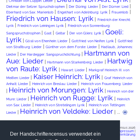
|
|
|
Christan von Luppin: Lieder
|
|
|
Dietmar der Setzer: Spruchstrophen
Der Düring: Lieder
Der Dürner: Lied
|
|
|
Eberhard von Sax: Marienlob
Engelhart von Adelnburg: Lyrik
Frauenlob
Friedrich von Hausen: Lyrik
|
Friedrich der Knecht:
|
|
Lyrik
Friedrich von Leiningen: Lyrik
Friedrich von Sonnenburg:
Goeli:
|
|
|
|
Sangspruchstrophen
Gast
Geltar
Der von Gliers: Lyrik
Lyrik
|
|
|
Gösli von Ehenhein: Lieder
Gottfried von Neifen: Lyrik
Gottfried
|
|
von Straßburg: Lieder
Günther von dem Forste: Lieder
Hadlaub, Johannes:
Hartmann von
|
|
Lieder
Der Hardegger: Sangspruchdichtung
Aue: Lieder
Hartwig
|
|
Hartmann von Starkenberg: Lieder
von Raute: Lyrik
|
|
Hawart: Lieder
Markgraf Heinrich III. von
Kaiser Heinrich: Lyrik
|
|
Meißen: Lieder
Graf Heinrich von
|
|
Anhalt: Lieder
Heinrich von Breslau: Lieder
Heinrich von Frauenberg: Lieder
Heinrich von Morungen: Lyrik
|
|
Heinrich von der
Heinrich von Rugge: Lyrik
|
|
Mure: Lieder
Heinrich
|
|
von Sax: Lieder
Heinrich von Stretelingen: Lyrik
Heinrich von Tettingen:
Heinrich von Veldeke: Lieder
|
| ...
Lieder
Handschriftencensus 2026
Impressum
|
Der Handschriftencensus verwendet ein
Datenschutzerklärung