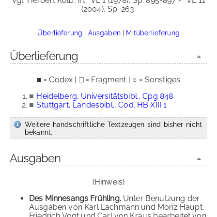
Vgl. Herbert Kolb, in:
VL 1 (1978), Sp. 895-897 +
VL 11
(2004), Sp. 263.
Überlieferung
|
Ausgaben
|
Mitüberlieferung
Überlieferung
■ = Codex | □ = Fragment | ○ = Sonstiges
■
Heidelberg, Universitätsbibl., Cpg 848
■
Stuttgart, Landesbibl., Cod. HB XIII 1
Weitere handschriftliche Textzeugen sind bisher nicht
bekannt.
Ausgaben
(Hinweis)
Des Minnesangs Frühling.
Unter Benutzung der
Ausgaben von Karl Lachmann und Moriz Haupt,
Friedrich Vogt und Carl von Kraus bearbeitet von