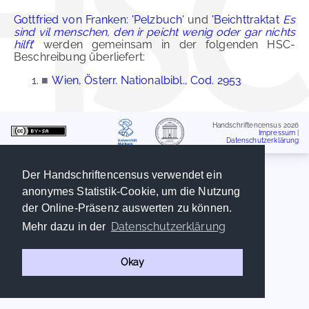
Gottfried von Franken: 'Pelzbuch'
und
'Beichttraktat
Es
sind vil menschen, den ir peicht wenig oder gar nichts
hilft
'
werden gemeinsam in der folgenden HSC-
Beschreibung überliefert:
■
Wien, Österr. Nationalbibl., Cod. 2953
Handschriftencensus 2026
Impressum
|
Datenschutzerklärung
Der Handschriftencensus verwendet ein
anonymes Statistik-Cookie, um die Nutzung
der Online-Präsenz auswerten zu können.
Datenschutzerklärung
Mehr dazu in der
Okay