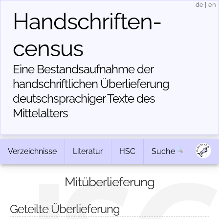
de
|
en
Handschriften­
census
Eine Bestandsaufnahme der
handschriftlichen Über­lieferung
deutschsprachiger Texte des
Mittelalters
Verzeichnisse
Literatur
HSC
Suche
Mitüberlieferung
Geteilte Überlieferung