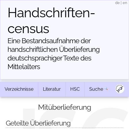
de
|
en
Handschriften­
census
Eine Bestandsaufnahme der
handschriftlichen Über­lieferung
deutschsprachiger Texte des
Mittelalters
Verzeichnisse
Literatur
HSC
Suche
Mitüberlieferung
Geteilte Überlieferung