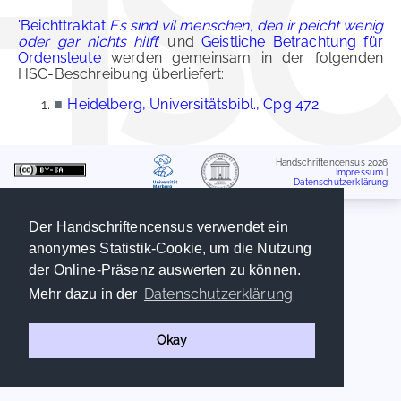
'Beichttraktat
Es sind vil menschen, den ir peicht wenig
oder gar nichts hilft
'
und
Geistliche Betrachtung für
Ordensleute
werden gemeinsam in der folgenden
HSC-Beschreibung überliefert:
■
Heidelberg, Universitätsbibl., Cpg 472
Handschriftencensus 2026
Impressum
|
Datenschutzerklärung
Der Handschriftencensus verwendet ein
anonymes Statistik-Cookie, um die Nutzung
der Online-Präsenz auswerten zu können.
Datenschutzerklärung
Mehr dazu in der
Okay