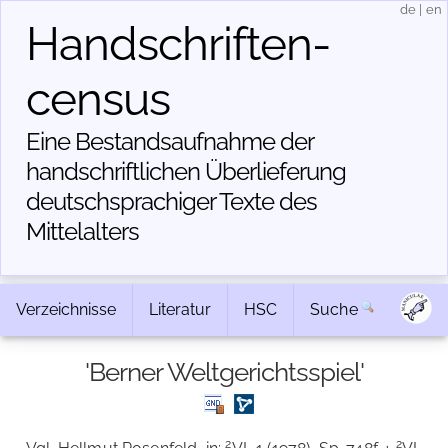
de
|
en
Handschriften­
census
Eine Bestandsaufnahme der
handschriftlichen Über­lieferung
deutschsprachiger Texte des
Mittelalters
Verzeichnisse
Literatur
HSC
Suche
'Berner Weltgerichtsspiel'
2
2