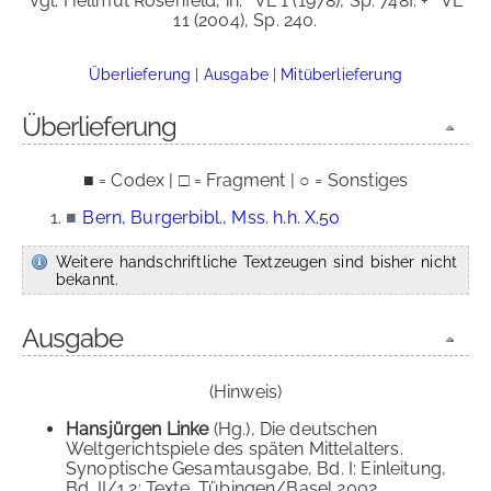
Vgl. Hellmut Rosenfeld, in:
VL 1 (1978), Sp. 748f. +
VL
11 (2004), Sp. 240.
Überlieferung
|
Ausgabe
|
Mitüberlieferung
Überlieferung
■ = Codex | □ = Fragment | ○ = Sonstiges
■
Bern, Burgerbibl., Mss. h.h. X.50
Weitere handschriftliche Textzeugen sind bisher nicht
bekannt.
Ausgabe
(Hinweis)
Hansjürgen Linke
(Hg.), Die deutschen
Weltgerichtspiele des späten Mittelalters.
Synoptische Gesamtausgabe, Bd. I: Einleitung,
Bd. II/1.2: Texte, Tübingen/Basel 2002.