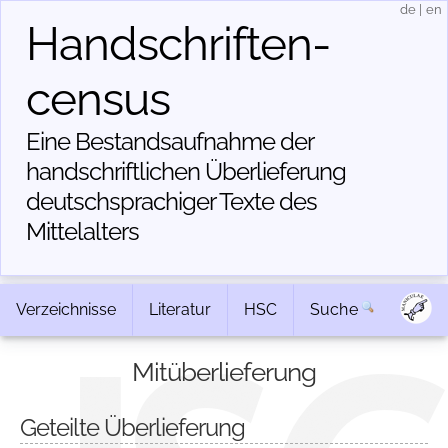
de
|
en
Handschriften­
census
Eine Bestandsaufnahme der
handschriftlichen Über­lieferung
deutschsprachiger Texte des
Mittelalters
Verzeichnisse
Literatur
HSC
Suche
Mitüberlieferung
Geteilte Überlieferung