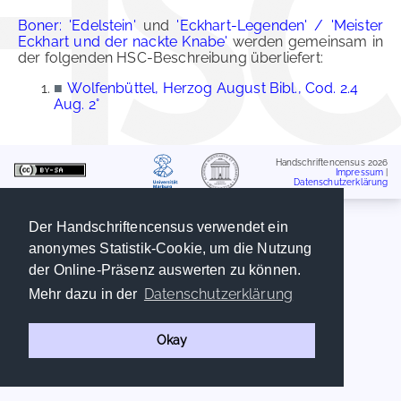
Boner: 'Edelstein'
und
'Eckhart-Legenden' / 'Meister
Eckhart und der nackte Knabe'
werden gemeinsam in
der folgenden HSC-Beschreibung überliefert:
■
Wolfenbüttel, Herzog August Bibl., Cod. 2.4
Aug. 2°
Handschriftencensus 2026
Impressum
|
Datenschutzerklärung
Der Handschriftencensus verwendet ein
anonymes Statistik-Cookie, um die Nutzung
der Online-Präsenz auswerten zu können.
Datenschutzerklärung
Mehr dazu in der
Okay