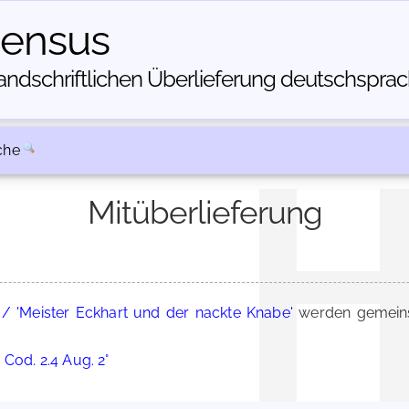
census
dschriftlichen Über­lieferung deutschsprachi
che
Mitüberlieferung
 / 'Meister Eckhart und der nackte Knabe'
werden gemeins
 Cod. 2.4 Aug. 2°