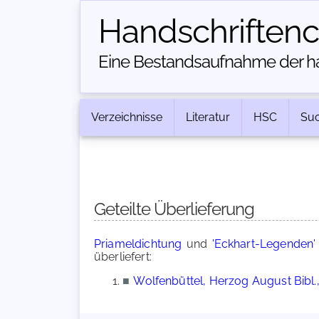
Handschriften­
Eine Bestandsaufnahme der han
Verzeichnisse
Literatur
HSC
Su
Geteilte Überlieferung
Priameldichtung
und
'Eckhart-Legenden'
überliefert:
■
Wolfenbüttel, Herzog August Bibl.,