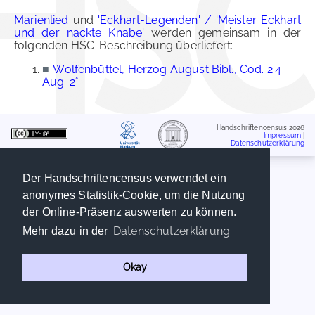
Marienlied
und
'Eckhart-Legenden' / 'Meister Eckhart
und der nackte Knabe'
werden gemeinsam in der
folgenden HSC-Beschreibung überliefert:
■
Wolfenbüttel, Herzog August Bibl., Cod. 2.4
Aug. 2°
Handschriftencensus 2026
Impressum
|
Datenschutzerklärung
Der Handschriftencensus verwendet ein
anonymes Statistik-Cookie, um die Nutzung
der Online-Präsenz auswerten zu können.
Datenschutzerklärung
Mehr dazu in der
Okay