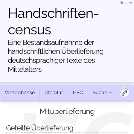
de
|
en
Handschriften­
census
Eine Bestandsaufnahme der
handschriftlichen Über­lieferung
deutschsprachiger Texte des
Mittelalters
Verzeichnisse
Literatur
HSC
Suche
Mitüberlieferung
Geteilte Überlieferung