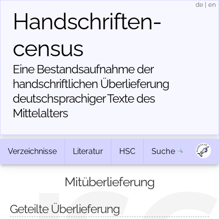
de
|
en
Handschriften­
census
Eine Bestandsaufnahme der
handschriftlichen Über­lieferung
deutschsprachiger Texte des
Mittelalters
Verzeichnisse
Literatur
HSC
Suche
Mitüberlieferung
Geteilte Überlieferung