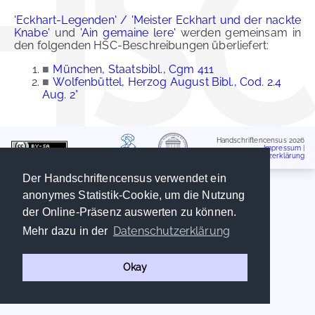
'Eckhart-Legenden' / 'Meister Eckhart und der nackte
Knabe'
und
'Ain gemaine lere'
werden gemeinsam in
den folgenden HSC-Beschreibungen überliefert:
■
München, Staatsbibl., Cgm 411
■
Wolfenbüttel, Herzog August Bibl., Cod. 2.4
Aug. 2°
Handschriftencensus 2026
Impressum
|
Datenschutzerklärung
Der Handschriftencensus verwendet ein
anonymes Statistik-Cookie, um die Nutzung
der Online-Präsenz auswerten zu können.
Datenschutzerklärung
Mehr dazu in der
Okay