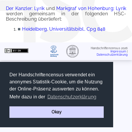
Der Kanzler: Lyrik
und
Markgraf von Hohenburg: Lyrik
werden gemeinsam in der folgenden HSC-
Beschreibung überliefert:
■
Heidelberg, Universitätsbibl., Cpg 848
Handschriftencensus 2026
Impressum
|
Datenschutzerklärung
Der Handschriftencensus verwendet ein
anonymes Statistik-Cookie, um die Nutzung
der Online-Präsenz auswerten zu können.
Datenschutzerklärung
Mehr dazu in der
Okay