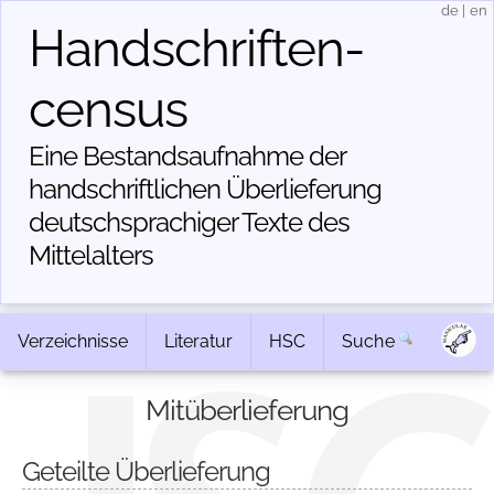
de
|
en
Handschriften­
census
Eine Bestandsaufnahme der
handschriftlichen Über­lieferung
deutschsprachiger Texte des
Mittelalters
Verzeichnisse
Literatur
HSC
Suche
Mitüberlieferung
Geteilte Überlieferung