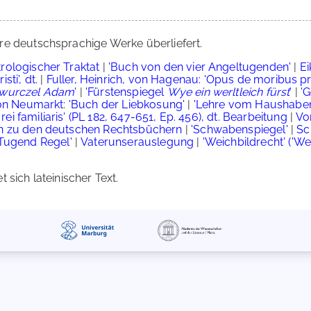
re deutschsprachige Werke überliefert.
rologischer Traktat
|
'Buch von den vier Angeltugenden'
|
Ei
ti', dt.
|
Fuller, Heinrich, von Hagenau: 'Opus de moribus pr
r wurczel Adam
'
|
'Fürstenspiegel
Wye ein werltleich fürst
'
|
'
n Neumarkt: 'Buch der Liebkosung'
|
'Lehre vom Haushaben
 familiaris' (PL 182, 647-651, Ep. 456), dt. Bearbeitung
|
Vo
n zu den deutschen Rechtsbüchern
|
'Schwabenspiegel'
|
Sc
 Tugend Regel'
|
Vaterunserauslegung
|
'Weichbildrecht' ('W
 sich lateinischer Text.