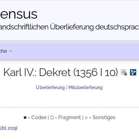
census
dschriftlichen Über­lieferung deutschsprachi
che
Karl IV.: Dekret (1356 I 10)
Überlieferung
|
Mitüberlieferung
■ = Codex | □ = Fragment | ○ = Sonstiges
übl 209)