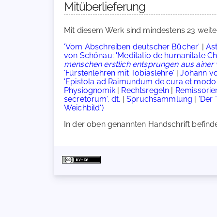
Mitüberlieferung
Mit diesem Werk sind mindestens 23 weite
'Vom Abschreiben deutscher Bücher'
|
Ast
von Schönau: 'Meditatio de humanitate Chris
menschen erstlich entsprungen aus aine
'Fürstenlehren mit Tobiaslehre'
|
Johann vo
'Epistola ad Raimundum de cura et modo rei
Physiognomik
|
Rechtsregeln
|
Remissorie
secretorum', dt.
|
Spruchsammlung
|
'Der
Weichbild')
In der oben genannten Handschrift befindet