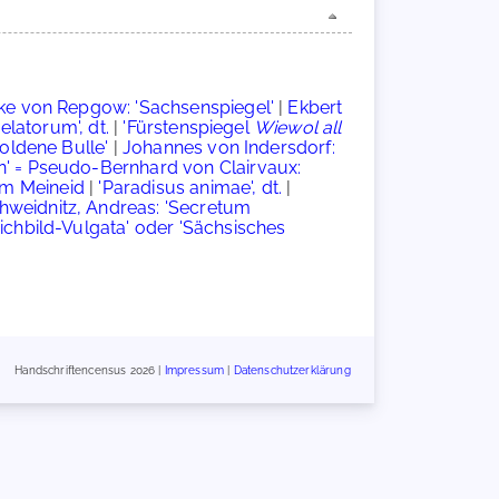
ke von Repgow: 'Sachsenspiegel'
|
Ekbert
elatorum', dt.
|
'Fürstenspiegel
Wiewol all
Goldene Bulle'
|
Johannes von Indersdorf:
' = Pseudo-Bernhard von Clairvaux:
m Meineid
|
'Paradisus animae', dt.
|
hweidnitz, Andreas: 'Secretum
eichbild-Vulgata' oder 'Sächsisches
Handschriftencensus 2026 |
Impressum
|
Datenschutzerklärung