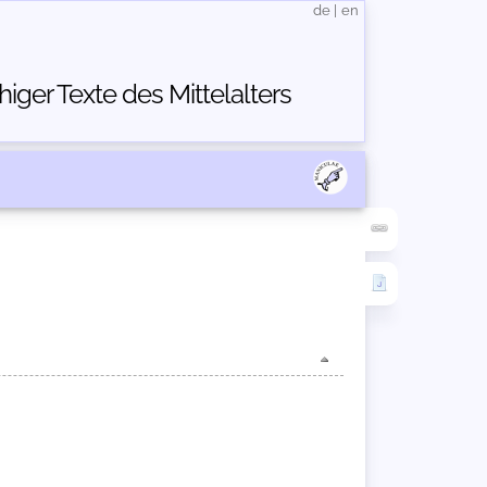
de
|
en
ger Texte des Mittelalters