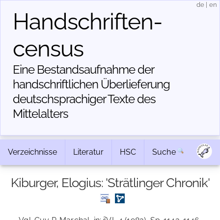
de
|
en
Handschriften­
census
Eine Bestandsaufnahme der
handschriftlichen Über­lieferung
deutschsprachiger Texte des
Mittelalters
Verzeichnisse
Literatur
HSC
Suche
Kiburger, Elogius: 'Strätlinger Chronik'
2