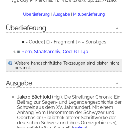
Vgl. Guy P. Marchal, in:
VL 4 (1983), Sp. 1143-1146.
Überlieferung
|
Ausgabe
|
Mitüberlieferung
Überlieferung
■ = Codex | □ = Fragment | ○ = Sonstiges
■
Bern, Staatsarchiv, Cod. B III 40
Weitere handschriftliche Textzeugen sind bisher nicht
bekannt.
Ausgabe
Jakob Bächtold
(Hg.), Die Stretlinger Chronik. Ein
Beitrag zur Sagen- und Legendengeschichte der
Schweiz aus dem XV. Jahrhundert. Mit einem
Anhang: Vom Herkommen der Schwyzer und
Oberhasler (Bibliothek älterer Schriftwerke der
deutschen Schweiz und ihres Grenzgebietes 1),
Frauenfeld 1877, S. 1-176. [
online
]