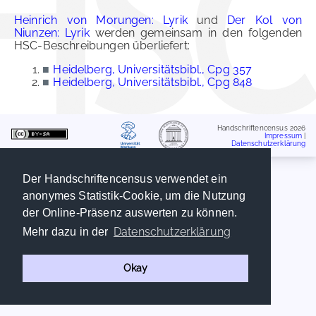
Heinrich von Morungen: Lyrik
und
Der Kol von
Niunzen: Lyrik
werden gemeinsam in den folgenden
HSC-Beschreibungen überliefert:
■
Heidelberg, Universitätsbibl., Cpg 357
■
Heidelberg, Universitätsbibl., Cpg 848
Handschriftencensus 2026
Impressum
|
Datenschutzerklärung
Der Handschriftencensus verwendet ein
anonymes Statistik-Cookie, um die Nutzung
der Online-Präsenz auswerten zu können.
Datenschutzerklärung
Mehr dazu in der
Okay