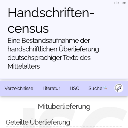
de
|
en
Handschriften­
census
Eine Bestandsaufnahme der
handschriftlichen Über­lieferung
deutschsprachiger Texte des
Mittelalters
Verzeichnisse
Literatur
HSC
Suche
Mitüberlieferung
Geteilte Überlieferung