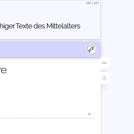
de
|
en
ger Texte des Mittelalters
re