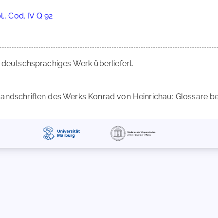
., Cod. IV Q 92
 deutschsprachiges Werk überliefert.
ndschriften des Werks Konrad von Heinrichau: Glossare befi