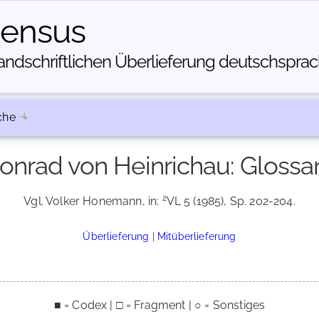
census
dschriftlichen Über­lieferung deutschsprachi
che
onrad von Heinrichau: Glossa
2
Vgl. Volker Honemann, in:
VL 5 (1985), Sp. 202-204.
Überlieferung
|
Mitüberlieferung
■ = Codex | □ = Fragment | ○ = Sonstiges