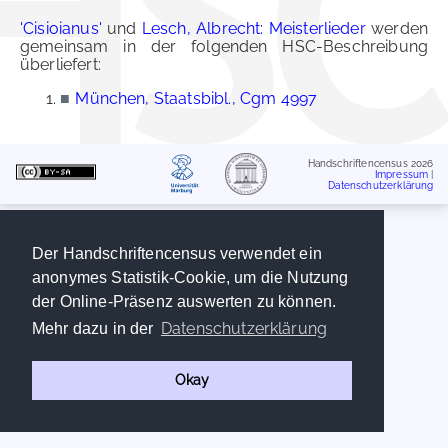
'Cisioianus'
und
Lesch, Albrecht: Meisterlieder
werden
gemeinsam in der folgenden HSC-Beschreibung
überliefert:
■
München, Staatsbibl., Cgm 4997
Handschriftencensus 2026
Impressum
|
Datenschutzerklärung
Der Handschriftencensus verwendet ein
anonymes Statistik-Cookie, um die Nutzung
der Online-Präsenz auswerten zu können.
Datenschutzerklärung
Mehr dazu in der
Okay