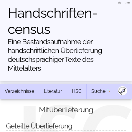
de
|
en
Handschriften­
census
Eine Bestandsaufnahme der
handschriftlichen Über­lieferung
deutschsprachiger Texte des
Mittelalters
Verzeichnisse
Literatur
HSC
Suche
Mitüberlieferung
Geteilte Überlieferung