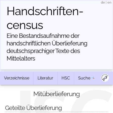
de
|
en
Handschriften­
census
Eine Bestandsaufnahme der
handschriftlichen Über­lieferung
deutschsprachiger Texte des
Mittelalters
Verzeichnisse
Literatur
HSC
Suche
Mitüberlieferung
Geteilte Überlieferung