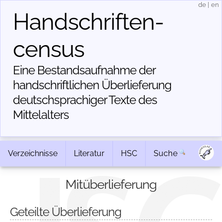
de
|
en
Handschriften­
census
Eine Bestandsaufnahme der
handschriftlichen Über­lieferung
deutschsprachiger Texte des
Mittelalters
Verzeichnisse
Literatur
HSC
Suche
Mitüberlieferung
Geteilte Überlieferung