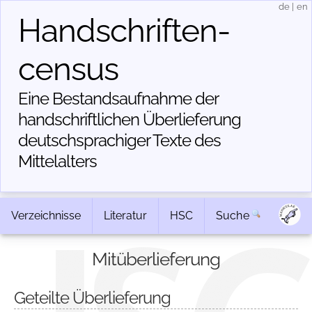
de
|
en
Handschriften­
census
Eine Bestandsaufnahme der
handschriftlichen Über­lieferung
deutschsprachiger Texte des
Mittelalters
Verzeichnisse
Literatur
HSC
Suche
Mitüberlieferung
Geteilte Überlieferung