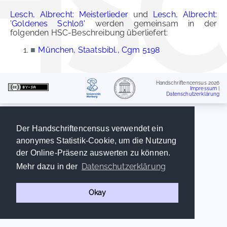
Lesch, Albrecht: Meisterlieder
und
Lesch, Albrecht:
'Goldenes Schloß'
werden gemeinsam in der
folgenden HSC-Beschreibung überliefert:
■
München, Staatsbibl., Cgm 5198
Handschriftencensus 2026
Impressum
|
Datenschutzerklärung
Der Handschriftencensus verwendet ein
anonymes Statistik-Cookie, um die Nutzung
der Online-Präsenz auswerten zu können.
Datenschutzerklärung
Mehr dazu in der
Okay