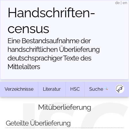
de
|
en
Handschriften­
census
Eine Bestandsaufnahme der
handschriftlichen Über­lieferung
deutschsprachiger Texte des
Mittelalters
Verzeichnisse
Literatur
HSC
Suche
Mitüberlieferung
Geteilte Überlieferung