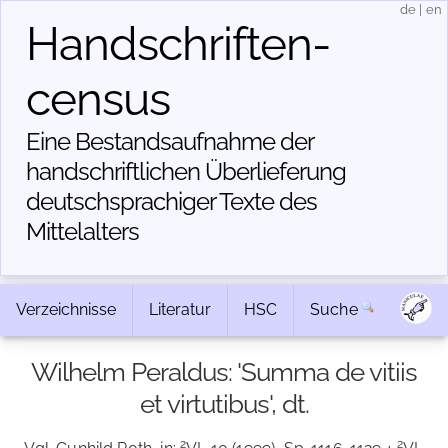
de
|
en
Handschriften­
census
Eine Bestandsaufnahme der
handschriftlichen Über­lieferung
deutschsprachiger Texte des
Mittelalters
Verzeichnisse
Literatur
HSC
Suche
Wilhelm Peraldus: 'Summa de vitiis
et virtutibus', dt.
2
2