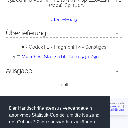
Vgl. Gunhild Roth, in:
VL 10 (1999), Sp. 1116-1129 +
VL
11 (2004), Sp. 1669.
Überlieferung
Überlieferung
■ = Codex | □ = Fragment | ○ = Sonstiges
□
München, Staatsbibl., Cgm 5250/9n
Ausgabe
fehlt
Handschriftencensus 2026
Impressum
|
Der Handschriftencensus verwendet ein
Datenschutzerklärung
anonymes Statistik-Cookie, um die Nutzung
der Online-Präsenz auswerten zu können.