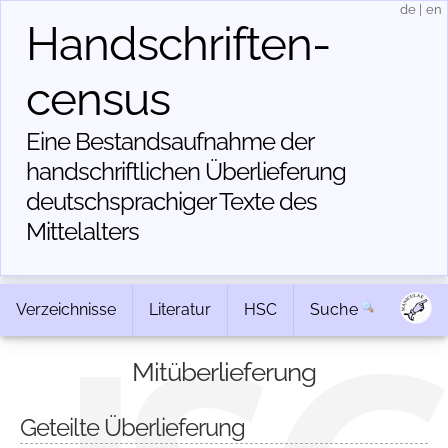
de
|
en
Handschriften­
census
Eine Bestandsaufnahme der
handschriftlichen Über­lieferung
deutschsprachiger Texte des
Mittelalters
Verzeichnisse
Literatur
HSC
Suche
Mitüberlieferung
Geteilte Überlieferung