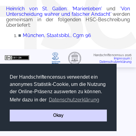
Heinrich von St. Gallen: 'Marienleben'
und
'Von
Unterscheidung wahrer und falscher Andacht'
werden
gemeinsam in der folgenden HSC-Beschreibung
überliefert:
■
München, Staatsbibl., Cgm 96
Handschriftencensus 2026
Impressum
|
Datenschutzerklärung
Der Handschriftencensus verwendet ein
anonymes Statistik-Cookie, um die Nutzung
der Online-Präsenz auswerten zu können.
Datenschutzerklärung
Mehr dazu in der
Okay