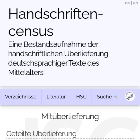
de
|
en
Handschriften­
census
Eine Bestandsaufnahme der
handschriftlichen Über­lieferung
deutschsprachiger Texte des
Mittelalters
Verzeichnisse
Literatur
HSC
Suche
Mitüberlieferung
Geteilte Überlieferung