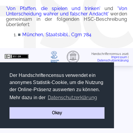
'Von Pfaffen, die spielen und trinken'
und
'Von
Unterscheidung wahrer und falscher Andacht'
werden
gemeinsam in der folgenden HSC-Beschreibung
überliefert:
■
München, Staatsbibl., Cgm 784
Handschriftencensus 2026
Impressum
|
Datenschutzerklärung
Der Handschriftencensus verwendet ein
anonymes Statistik-Cookie, um die Nutzung
der Online-Präsenz auswerten zu können.
Datenschutzerklärung
Mehr dazu in der
Okay