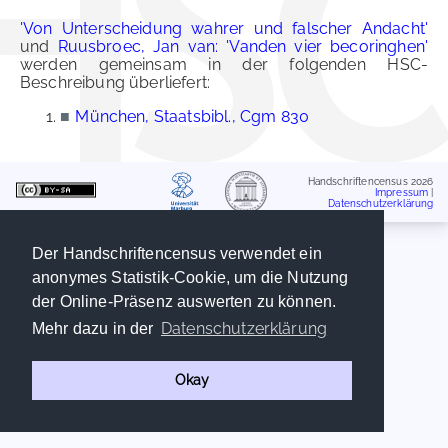
'Von Unterscheidung wahrer und falscher Andacht'
und
Ruusbroec, Jan van: 'Vanden vier becoringhen'
werden gemeinsam in der folgenden HSC-
Beschreibung überliefert:
■
München, Staatsbibl., Cgm 830
Handschriftencensus 2026
Impressum
|
Datenschutzerklärung
Der Handschriftencensus verwendet ein
anonymes Statistik-Cookie, um die Nutzung
der Online-Präsenz auswerten zu können.
Datenschutzerklärung
Mehr dazu in der
Okay