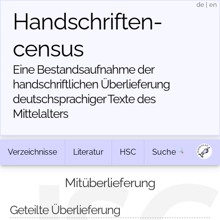
de
|
en
Handschriften­
census
Eine Bestandsaufnahme der
handschriftlichen Über­lieferung
deutschsprachiger Texte des
Mittelalters
Verzeichnisse
Literatur
HSC
Suche
Mitüberlieferung
Geteilte Überlieferung