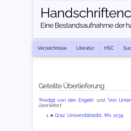
Handschriften­
Eine Bestandsaufnahme der han
Verzeichnisse
Literatur
HSC
Su
Geteilte Überlieferung
'Predigt von den Engeln'
und
'Von Unte
überliefert:
■
Graz, Universitätsbibl., Ms. 1035