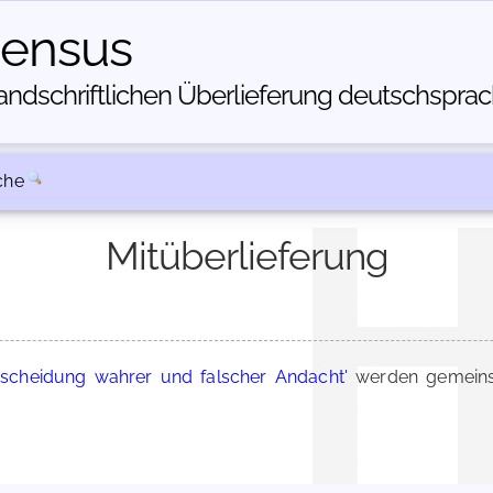
census
dschriftlichen Über­lieferung deutschsprachi
che
Mitüberlieferung
rscheidung wahrer und falscher Andacht'
werden gemeins