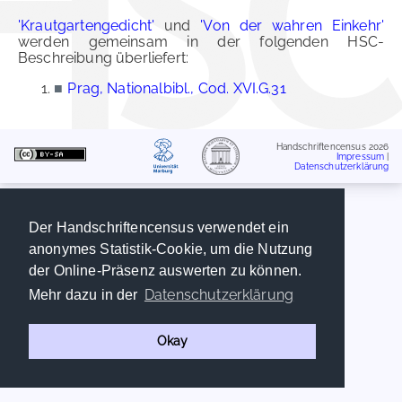
'Krautgartengedicht'
und
'Von der wahren Einkehr'
werden gemeinsam in der folgenden HSC-
Beschreibung überliefert:
■
Prag, Nationalbibl., Cod. XVI.G.31
Handschriftencensus 2026
Impressum
|
Datenschutzerklärung
Der Handschriftencensus verwendet ein
anonymes Statistik-Cookie, um die Nutzung
der Online-Präsenz auswerten zu können.
Datenschutzerklärung
Mehr dazu in der
Okay