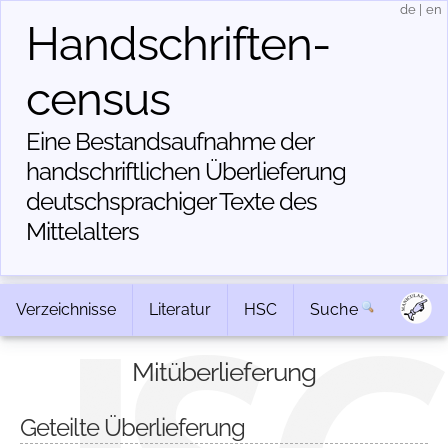
de
|
en
Handschriften­
census
Eine Bestandsaufnahme der
handschriftlichen Über­lieferung
deutschsprachiger Texte des
Mittelalters
Verzeichnisse
Literatur
HSC
Suche
Mitüberlieferung
Geteilte Überlieferung