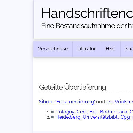
Handschriften­
Eine Bestandsaufnahme der han
Verzeichnisse
Literatur
HSC
Su
Geteilte Überlieferung
Sibote: 'Frauenerziehung'
und
Der Vriolsh
■
Cologny-Genf, Bibl. Bodmeriana, 
■
Heidelberg, Universitätsbibl., Cpg 