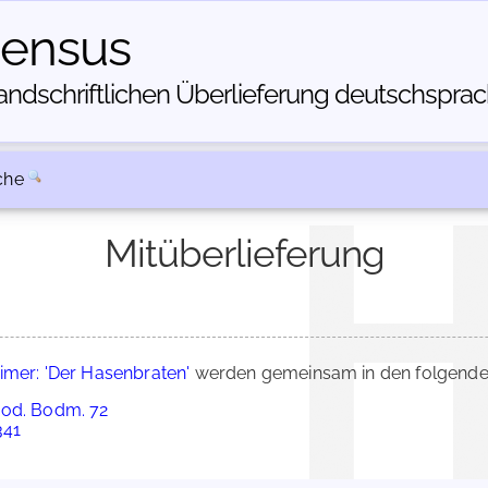
census
dschriftlichen Über­lieferung deutschsprachi
che
Mitüberlieferung
eimer: 'Der Hasenbraten'
werden gemeinsam in den folgenden
Cod. Bodm. 72
341