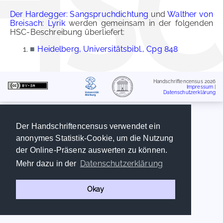
Der Hardegger: Sangspruchdichtung
und
Walther von
Breisach: Lyrik
werden gemeinsam in der folgenden
HSC-Beschreibung überliefert:
■
Heidelberg, Universitätsbibl., Cpg 848
Handschriftencensus 2026
Impressum
|
Datenschutzerklärung
Der Handschriftencensus verwendet ein
anonymes Statistik-Cookie, um die Nutzung
der Online-Präsenz auswerten zu können.
Datenschutzerklärung
Mehr dazu in der
Okay