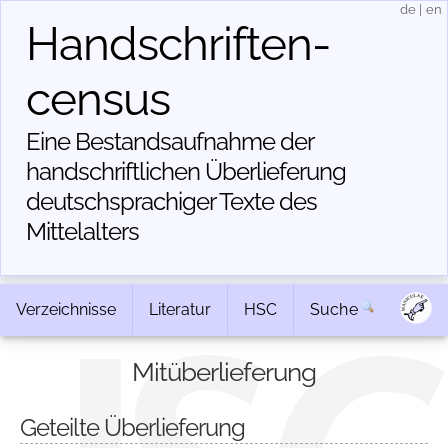
de
|
en
Handschriften­
census
Eine Bestandsaufnahme der
handschriftlichen Über­lieferung
deutschsprachiger Texte des
Mittelalters
Verzeichnisse
Literatur
HSC
Suche
Mitüberlieferung
Geteilte Überlieferung