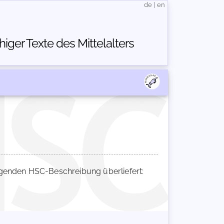
de
|
en
ger Texte des Mittelalters
genden HSC-Beschreibung überliefert: