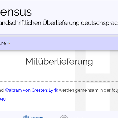
census
dschriftlichen Über­lieferung deutschsprachi
che
Mitüberlieferung
nd
Waltram von Gresten: Lyrik
werden gemeinsam in der fol
848