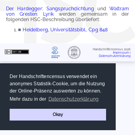
Der Hardegger: Sangspruchdichtung
und
Waltram
von Gresten: Lyrik
werden gemeinsam in der
folgenden HSC-Beschreibung überliefert:
■
Heidelberg, Universitätsbibl., Cpg 848
Handschriftencensus 2026
Impressum
|
Datenschutzerklärung
Der Handschriftencensus verwendet ein
anonymes Statistik-Cookie, um die Nutzung
der Online-Präsenz auswerten zu können.
Datenschutzerklärung
Mehr dazu in der
Okay