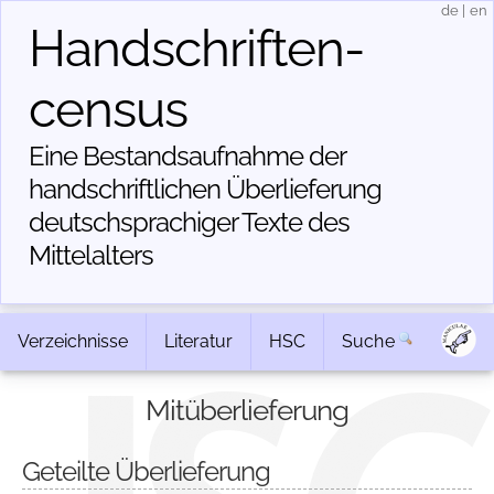
de
|
en
Handschriften­
census
Eine Bestandsaufnahme der
handschriftlichen Über­lieferung
deutschsprachiger Texte des
Mittelalters
Verzeichnisse
Literatur
HSC
Suche
Mitüberlieferung
Geteilte Überlieferung