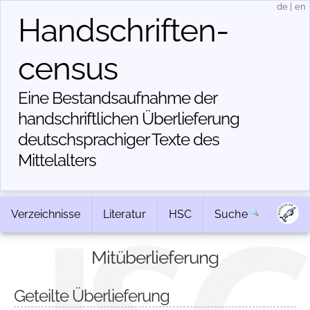
de
|
en
Handschriften­
census
Eine Bestandsaufnahme der
handschriftlichen Über­lieferung
deutschsprachiger Texte des
Mittelalters
Verzeichnisse
Literatur
HSC
Suche
Mitüberlieferung
Geteilte Überlieferung