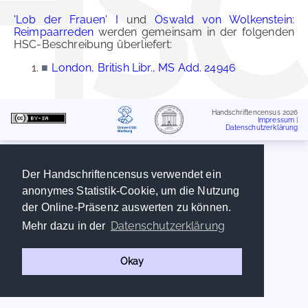
'Lob der Frauen' I
und
Oswald von Wolkenstein:
Reimpaarreden
werden gemeinsam in der folgenden
HSC-Beschreibung überliefert:
■
London, British Libr., MS Add. 24946
Handschriftencensus 2026
Impressum
|
Datenschutzerklärung
Der Handschriftencensus verwendet ein
anonymes Statistik-Cookie, um die Nutzung
der Online-Präsenz auswerten zu können.
Datenschutzerklärung
Mehr dazu in der
Okay