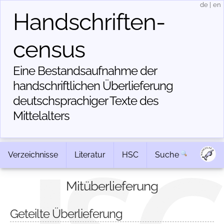
de
|
en
Handschriften­
census
Eine Bestandsaufnahme der
handschriftlichen Über­lieferung
deutschsprachiger Texte des
Mittelalters
Verzeichnisse
Literatur
HSC
Suche
Mitüberlieferung
Geteilte Überlieferung