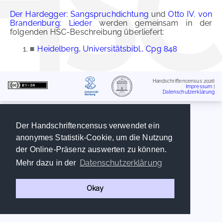
Der Hardegger: Sangspruchdichtung
und
Otto IV. von
Brandenburg: Lieder
werden gemeinsam in der
folgenden HSC-Beschreibung überliefert:
■
Heidelberg, Universitätsbibl., Cpg 848
Handschriftencensus 2026
Impressum
|
Datenschutzerklärung
Der Handschriftencensus verwendet ein
anonymes Statistik-Cookie, um die Nutzung
der Online-Präsenz auswerten zu können.
Datenschutzerklärung
Mehr dazu in der
Okay