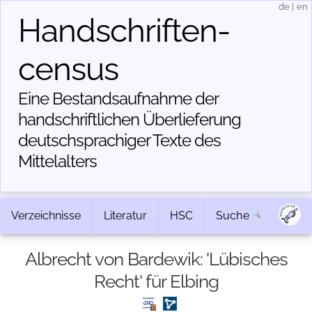
de
|
en
Handschriften­
census
Eine Bestandsaufnahme der
handschriftlichen Über­lieferung
deutschsprachiger Texte des
Mittelalters
Verzeichnisse
Literatur
HSC
Suche
Albrecht von Bardewik: 'Lübisches
Recht' für Elbing