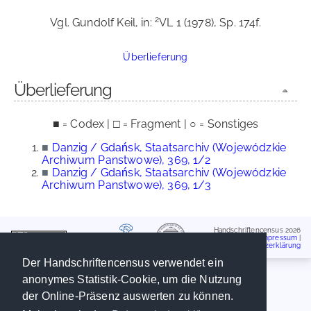
2
Vgl. Gundolf Keil, in:
VL 1 (1978), Sp. 174f.
Überlieferung
Überlieferung
■ = Codex | □ = Fragment | ○ = Sonstiges
■
Danzig / Gdańsk, Staatsarchiv (Wojewódzkie
Archiwum Panstwowe), 369, 1/2
■
Danzig / Gdańsk, Staatsarchiv (Wojewódzkie
Archiwum Panstwowe), 369, 1/3
Handschriftencensus 2026
Impressum
|
Datenschutzerklärung
Der Handschriftencensus verwendet ein
anonymes Statistik-Cookie, um die Nutzung
der Online-Präsenz auswerten zu können.