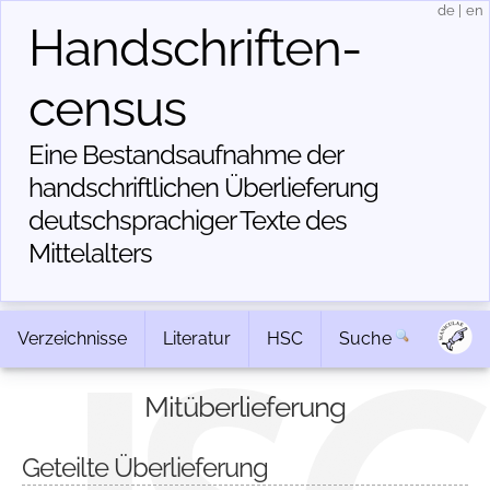
de
|
en
Handschriften­
census
Eine Bestandsaufnahme der
handschriftlichen Über­lieferung
deutschsprachiger Texte des
Mittelalters
Verzeichnisse
Literatur
HSC
Suche
Mitüberlieferung
Geteilte Überlieferung