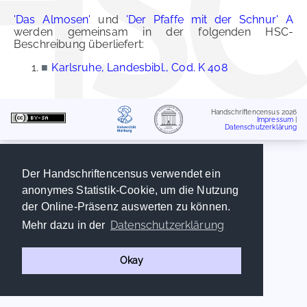
'Das Almosen'
und
'Der Pfaffe mit der Schnur' A
werden gemeinsam in der folgenden HSC-
Beschreibung überliefert:
■
Karlsruhe, Landesbibl., Cod. K 408
Handschriftencensus 2026
Impressum
|
Datenschutzerklärung
Der Handschriftencensus verwendet ein
anonymes Statistik-Cookie, um die Nutzung
der Online-Präsenz auswerten zu können.
Datenschutzerklärung
Mehr dazu in der
Okay