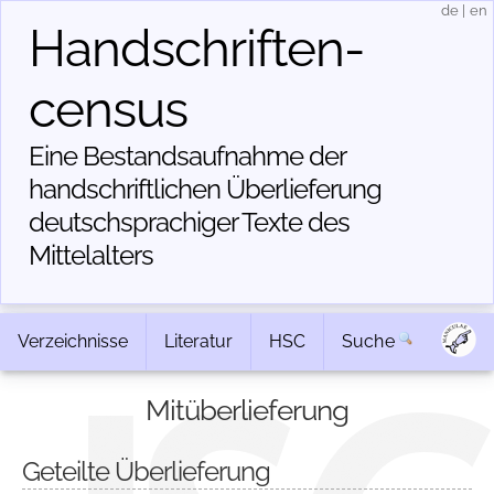
de
|
en
Handschriften­
census
Eine Bestandsaufnahme der
handschriftlichen Über­lieferung
deutschsprachiger Texte des
Mittelalters
Verzeichnisse
Literatur
HSC
Suche
Mitüberlieferung
Geteilte Überlieferung