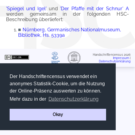
'Spiegel und Igel'
und
'Der Pfaffe mit der Schnur' A
werden gemeinsam in der folgenden HSC-
Beschreibung überliefert:
■
Nürnberg, Germanisches Nationalmuseum,
Bibliothek, Hs. 5339a
Handschriftencensus 2026
Impressum
|
Datenschutzerklärung
Der Handschriftencensus verwendet ein
anonymes Statistik-Cookie, um die Nutzung
der Online-Präsenz auswerten zu können.
Datenschutzerklärung
Mehr dazu in der
Okay