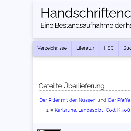
Handschriften­
Eine Bestandsaufnahme der han
Verzeichnisse
Literatur
HSC
Su
Geteilte Überlieferung
'Der Ritter mit den Nüssen'
und
'Der Pfaffe
■
Karlsruhe, Landesbibl., Cod. K 408