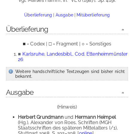
Vgl. Marlies Hamm, in:
VL 6 (1987), Sp. 419f.
Überlieferung
|
Ausgabe
|
Mitüberlieferung
Überlieferung
■ = Codex | □ = Fragment | ○ = Sonstiges
■
Karlsruhe, Landesbibl., Cod. Ettenheimmünster
26
Weitere handschriftliche Textzeugen sind bisher nicht
bekannt.
Ausgabe
(Hinweis)
Herbert Grundmann
und
Hermann Heimpel
(Hg.), Alexander von Roes, Schriften (MGH
Staatsschriften des späteren Mittelalters I/1),
Stuttgart 1958, S. 192–208. [
online
]