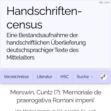
de
|
en
Handschriften­
census
Eine Bestandsaufnahme der
handschriftlichen Über­lieferung
deutschsprachiger Texte des
Mittelalters
Verzeichnisse
Literatur
HSC
Suche
Merswin, Cuntz (?): 'Memoriale de
praerogativa Romani imperii'
2