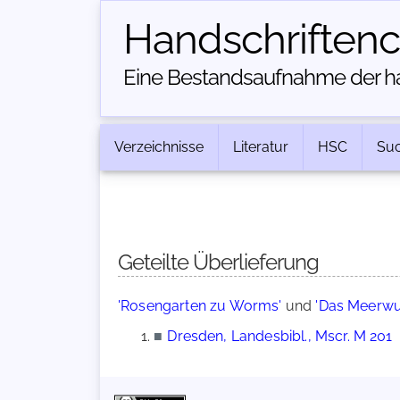
Handschriften­
Eine Bestandsaufnahme der han
Verzeichnisse
Literatur
HSC
Su
Geteilte Überlieferung
'Rosengarten zu Worms'
und
'Das Meerwu
■
Dresden, Landesbibl., Mscr. M 201