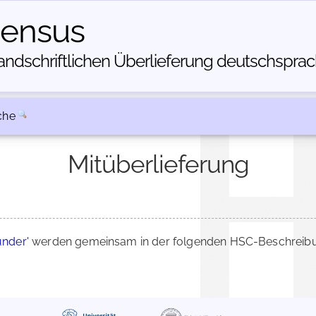
census
dschriftlichen Über­lieferung deutschsprachi
che
Mitüberlieferung
nder'
werden gemeinsam in der folgenden HSC-Beschreibun