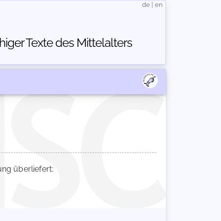
de
|
en
ger Texte des Mittelalters
g überliefert: