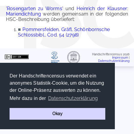
'Rosengarten zu Worms'
und
Heinrich der Klausner:
Mariendichtung
werden gemeinsam in der folgenden
HSC-Beschreibung überliefert:
■
Pommersfelden, Gräfl. Schönbornsche
Schlossbibl., Cod. 54 (2798)
Handschriftencensus 2026
Impressum
|
Datenschutzerklärung
Der Handschriftencensus verwendet ein
anonymes Statistik-Cookie, um die Nutzung
der Online-Präsenz auswerten zu können.
Datenschutzerklärung
Mehr dazu in der
Okay