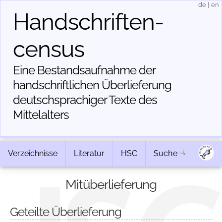
de
|
en
Handschriften­
census
Eine Bestandsaufnahme der
handschriftlichen Über­lieferung
deutschsprachiger Texte des
Mittelalters
Verzeichnisse
Literatur
HSC
Suche
Mitüberlieferung
Geteilte Überlieferung