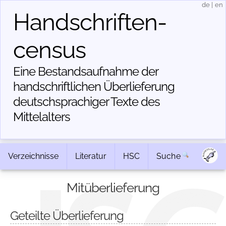
de
|
en
Handschriften­
census
Eine Bestandsaufnahme der
handschriftlichen Über­lieferung
deutschsprachiger Texte des
Mittelalters
Verzeichnisse
Literatur
HSC
Suche
Mitüberlieferung
Geteilte Überlieferung