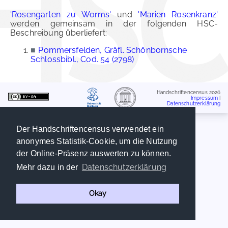
'Rosengarten zu Worms'
und
'Marien Rosenkranz'
werden gemeinsam in der folgenden HSC-
Beschreibung überliefert:
■
Pommersfelden, Gräfl. Schönbornsche
Schlossbibl., Cod. 54 (2798)
Handschriftencensus 2026
Impressum
|
Datenschutzerklärung
Der Handschriftencensus verwendet ein
anonymes Statistik-Cookie, um die Nutzung
der Online-Präsenz auswerten zu können.
Datenschutzerklärung
Mehr dazu in der
Okay