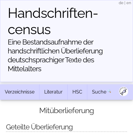
de
|
en
Handschriften­
census
Eine Bestandsaufnahme der
handschriftlichen Über­lieferung
deutschsprachiger Texte des
Mittelalters
Verzeichnisse
Literatur
HSC
Suche
Mitüberlieferung
Geteilte Überlieferung