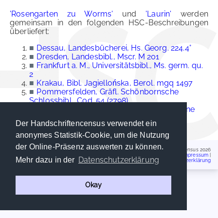
'Rosengarten zu Worms'
und
'Laurin'
werden
gemeinsam in den folgenden HSC-Beschreibungen
überliefert:
■
Dessau, Landesbücherei, Hs. Georg. 224.4°
■
Dresden, Landesbibl., Mscr. M 201
■
Frankfurt a. M., Universitätsbibl., Ms. germ. qu.
2
■
Krakau, Bibl. Jagiellońska, Berol. mgq 1497
■
Pommersfelden, Gräfl. Schönbornsche
Schlossbibl., Cod. 54 (2798)
■
Straßburg, Seminarbibl., Heldenbuch (ohne
Sign.)
[verbrannt]
Der Handschriftencensus verwendet ein
anonymes Statistik-Cookie, um die Nutzung
der Online-Präsenz auswerten zu können.
Handschriftencensus 2026
Impressum
|
Datenschutzerklärung
Mehr dazu in der
Datenschutzerklärung
Okay