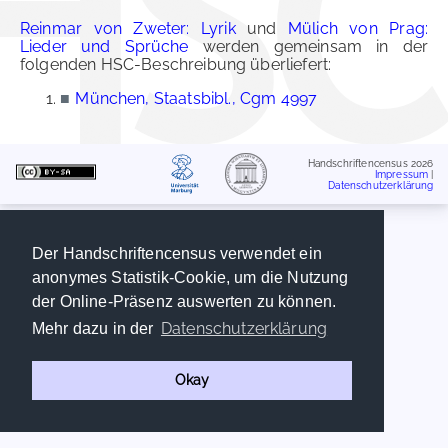
Reinmar von Zweter: Lyrik
und
Mülich von Prag:
Lieder und Sprüche
werden gemeinsam in der
folgenden HSC-Beschreibung überliefert:
■
München, Staatsbibl., Cgm 4997
Handschriftencensus 2026
Impressum
|
Datenschutzerklärung
Der Handschriftencensus verwendet ein
anonymes Statistik-Cookie, um die Nutzung
der Online-Präsenz auswerten zu können.
Datenschutzerklärung
Mehr dazu in der
Okay