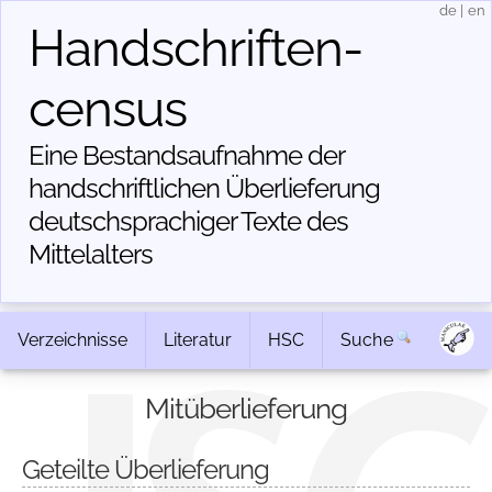
de
|
en
Handschriften­
census
Eine Bestandsaufnahme der
handschriftlichen Über­lieferung
deutschsprachiger Texte des
Mittelalters
Verzeichnisse
Literatur
HSC
Suche
Mitüberlieferung
Geteilte Überlieferung