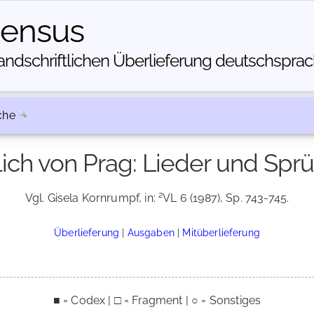
census
dschriftlichen Über­lieferung deutschsprachi
che
ich von Prag: Lieder und Spr
2
Vgl. Gisela Kornrumpf, in:
VL 6 (1987), Sp. 743-745.
Überlieferung
|
Ausgaben
|
Mitüberlieferung
■ = Codex | □ = Fragment | ○ = Sonstiges