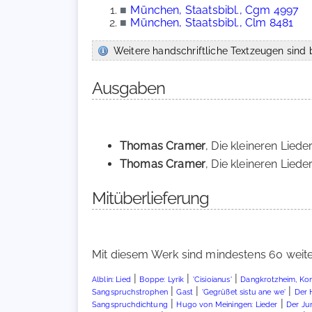
■
München, Staatsbibl., Cgm 4997
■
München, Staatsbibl., Clm 8481
Weitere handschriftliche Textzeugen sind b
Ausgaben
Thomas Cramer
, Die kleineren Lied
Thomas Cramer
, Die kleineren Lied
Mitüberlieferung
Mit diesem Werk sind mindestens 60 weite
|
|
|
Alblin: Lied
Boppe: Lyrik
'Cisioianus'
Dangkrotzheim, Kon
|
|
|
Sangspruchstrophen
Gast
'Gegrüßet sistu ane we'
Der 
|
|
Sangspruchdichtung
Hugo von Meiningen: Lieder
Der Ju