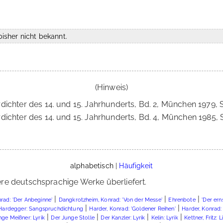
isher nicht bekannt.
(Hinweis)
erdichter des 14. und 15. Jahrhunderts, Bd. 2, München 1979, 
erdichter des 14. und 15. Jahrhunderts, Bd. 4, München 1985, S
alphabetisch
|
Häufigkeit
re deutschsprachige Werke überliefert.
|
|
|
rad: 'Der Anbeginne'
Dangkrotzheim, Konrad: 'Von der Messe'
Ehrenbote
'Der ern
|
|
Hardegger: Sangspruchdichtung
Harder, Konrad: 'Goldener Reihen'
Harder, Konrad: 
|
|
|
|
nge Meißner: Lyrik
Der Junge Stolle
Der Kanzler: Lyrik
Kelin: Lyrik
Kettner, Fritz: 