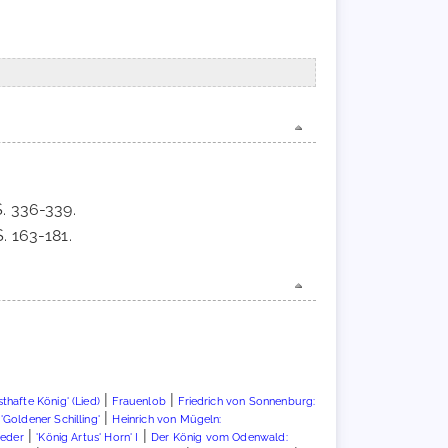
S. 336-339.
. 163-181.
|
|
sthafte König' (Lied)
Frauenlob
Friedrich von Sonnenburg:
|
'Goldener Schilling'
Heinrich von Mügeln:
|
|
Lieder
'König Artus' Horn' I
Der König vom Odenwald: