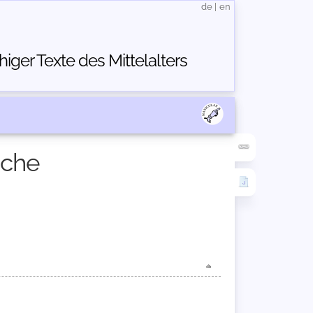
de
|
en
ger Texte des Mittelalters
üche