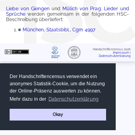
Liebe von Giengen
und
Mülich von Prag: Lieder und
Sprüche
werden gemeinsam in der folgenden HSC-
Beschreibung überliefert:
■
München, Staatsbibl., Cgm 4997
Handschriftencensus 2026
Impressum
|
Datenschutzerklärung
Der Handschriftencensus verwendet ein
anonymes Statistik-Cookie, um die Nutzung
der Online-Präsenz auswerten zu können.
Datenschutzerklärung
Mehr dazu in der
Okay