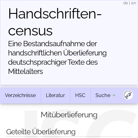
de
|
en
Handschriften­
census
Eine Bestandsaufnahme der
handschriftlichen Über­lieferung
deutschsprachiger Texte des
Mittelalters
Verzeichnisse
Literatur
HSC
Suche
Mitüberlieferung
Geteilte Überlieferung