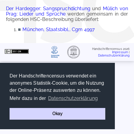
Der Hardegger: Sangspruchdichtung
und
Mülich von
Prag: Lieder und Sprüche
werden gemeinsam in der
folgenden HSC-Beschreibung überliefert:
■
München, Staatsbibl., Cgm 4997
Handschriftencensus 2026
Impressum
|
Datenschutzerklärung
Der Handschriftencensus verwendet ein
anonymes Statistik-Cookie, um die Nutzung
der Online-Präsenz auswerten zu können.
Datenschutzerklärung
Mehr dazu in der
Okay