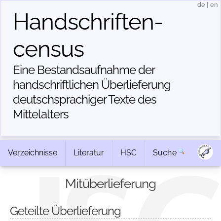
de
|
en
Handschriften­
census
Eine Bestandsaufnahme der
handschriftlichen Über­lieferung
deutschsprachiger Texte des
Mittelalters
Verzeichnisse
Literatur
HSC
Suche
Mitüberlieferung
Geteilte Überlieferung