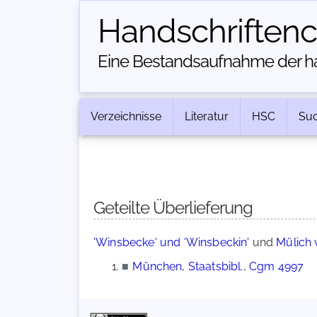
Handschriften­
Eine Bestandsaufnahme der han
Verzeichnisse
Literatur
HSC
Su
Geteilte Überlieferung
'Winsbecke' und 'Winsbeckin'
und
Mülich 
■
München, Staatsbibl., Cgm 4997