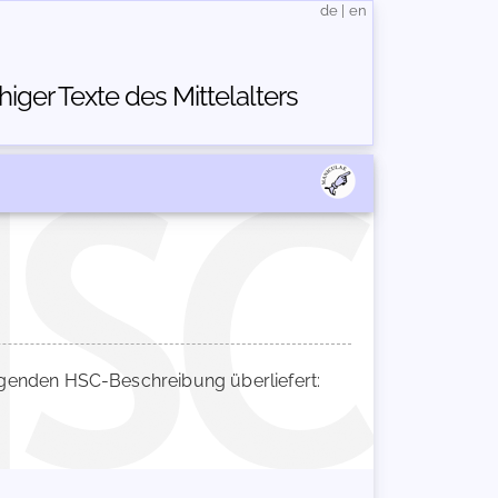
de
|
en
ger Texte des Mittelalters
genden HSC-Beschreibung überliefert: