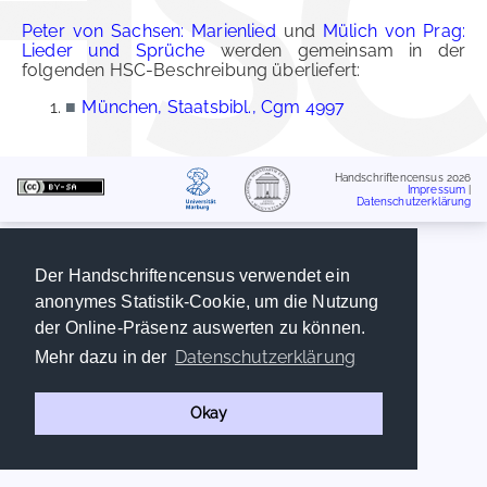
Peter von Sachsen: Marienlied
und
Mülich von Prag:
Lieder und Sprüche
werden gemeinsam in der
folgenden HSC-Beschreibung überliefert:
■
München, Staatsbibl., Cgm 4997
Handschriftencensus 2026
Impressum
|
Datenschutzerklärung
Der Handschriftencensus verwendet ein
anonymes Statistik-Cookie, um die Nutzung
der Online-Präsenz auswerten zu können.
Datenschutzerklärung
Mehr dazu in der
Okay