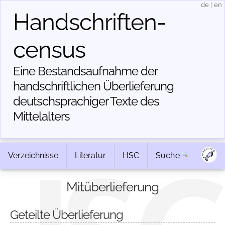
de
|
en
Handschriften­
census
Eine Bestandsaufnahme der
handschriftlichen Über­lieferung
deutschsprachiger Texte des
Mittelalters
Verzeichnisse
Literatur
HSC
Suche
Mitüberlieferung
Geteilte Überlieferung