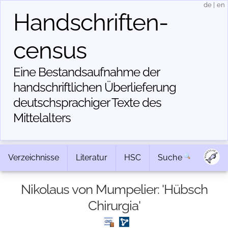
de
|
en
Handschriften­
census
Eine Bestandsaufnahme der
handschriftlichen Über­lieferung
deutschsprachiger Texte des
Mittelalters
Verzeichnisse
Literatur
HSC
Suche
Nikolaus von Mumpelier: 'Hübsch
Chirurgia'