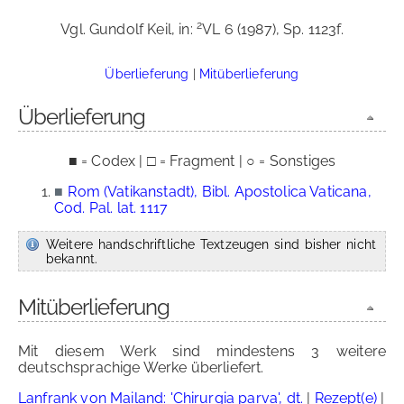
2
Vgl. Gundolf Keil, in:
VL 6 (1987), Sp. 1123f.
Überlieferung
|
Mitüberlieferung
Überlieferung
■ = Codex | □ = Fragment | ○ = Sonstiges
■
Rom (Vatikanstadt), Bibl. Apostolica Vaticana,
Cod. Pal. lat. 1117
Weitere handschriftliche Textzeugen sind bisher nicht
bekannt.
Mitüberlieferung
Mit diesem Werk sind mindestens 3 weitere
deutschsprachige Werke überliefert.
Lanfrank von Mailand: 'Chirurgia parva', dt.
|
Rezept(e)
|