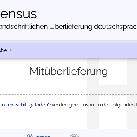
census
dschriftlichen Über­lieferung deutschsprachi
che
Mitüberlieferung
mt ein schiff geladen'
werden gemeinsam in der folgenden H