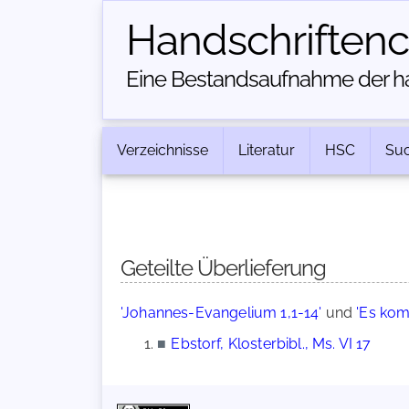
Handschriften­
Eine Bestandsaufnahme der han
Verzeichnisse
Literatur
HSC
Su
Geteilte Überlieferung
'Johannes-Evangelium 1,1-14'
und
'Es kom
■
Ebstorf, Klosterbibl., Ms. VI 17