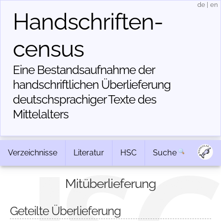
de
|
en
Handschriften­
census
Eine Bestandsaufnahme der
handschriftlichen Über­lieferung
deutschsprachiger Texte des
Mittelalters
Verzeichnisse
Literatur
HSC
Suche
Mitüberlieferung
Geteilte Überlieferung