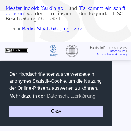
Meister Ingold: 'Guldîn spil'
und
'Es kommt ein schiff
geladen'
werden gemeinsam in der folgenden HSC-
Beschreibung überliefert:
■
Berlin, Staatsbibl., mgq 202
Handschriftencensus 2026
Impressum
|
Datenschutzerklärung
Der Handschriftencensus verwendet ein
anonymes Statistik-Cookie, um die Nutzung
der Online-Präsenz auswerten zu können.
Datenschutzerklärung
Mehr dazu in der
Okay